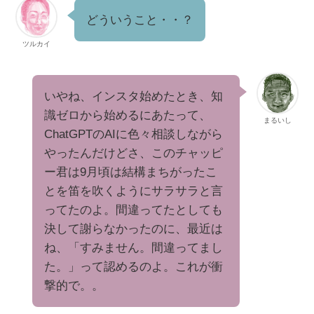
どういうこと・・？
ツルカイ
いやね、インスタ始めたとき、知
識ゼロから始めるにあたって、
まるいし
ChatGPTのAIに色々相談しながら
やったんだけどさ、このチャッピ
ー君は9月頃は結構まちがったこ
とを笛を吹くようにサラサラと言
ってたのよ。間違ってたとしても
決して謝らなかったのに、最近は
ね、「すみません。間違ってまし
た。」って認めるのよ。これが衝
撃的で。。