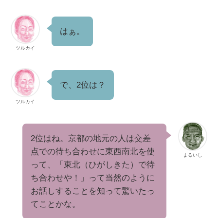
はぁ。
ツルカイ
で、2位は？
ツルカイ
2位はね。京都の地元の人は交差
点での待ち合わせに東西南北を使
まるいし
って、「東北（ひがしきた）で待
ち合わせや！」って当然のように
お話しすることを知って驚いたっ
てことかな。